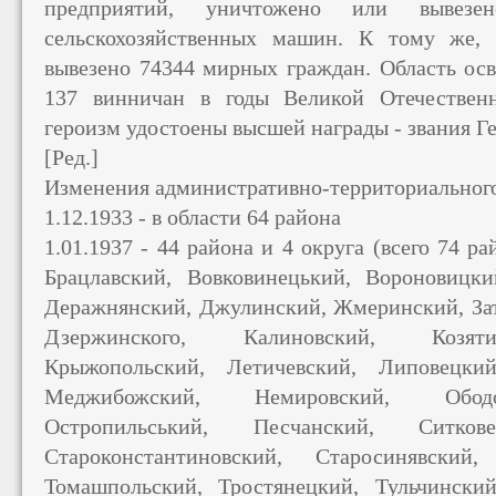
предприятий, уничтожено или вывез
сельскохозяйственных машин. К тому же,
вывезено 74344 мирных граждан. Область осв
137 винничан в годы Великой Отечествен
героизм удостоены высшей награды - звания Г
[Ред.]
Изменения административно-территориальног
1.12.1933 - в области 64 района
1.01.1937 - 44 района и 4 округа (всего 74 р
Брацлавский, Вовковинецький, Вороновицки
Деражнянский, Джулинский, Жмеринский, За
Дзержинского, Калиновский, Козяти
Крыжопольский, Летичевский, Липовецки
Меджибожский, Немировский, Ободов
Остропильський, Песчанский, Ситкове
Староконстантиновский, Старосинявский
Томашпольский, Тростянецкий, Тульчинский