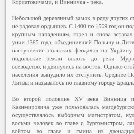
Кориатовичами, и Винничка - река.
Небольшой деревянный замок в ряду других с
не радовал ордынцев. С 1400 по 1569 год он по
крупным нападениям, горел и снова вставал
унии 1385 года, объединившей Польшу и Литву
наступление польских феодалов на Украину.
подольские земли вплоть до реки Мураф
воеводство, и двинулись на восток. Однако ст
населения вынудило их отступить. Среднее П
Литвы и называлось по главному городу Брацл
Во второй половине XV века Винница по
Казимировича уже пользовалась магдебургс
осуществлялось выборным магистратом, куд
восьми человек во главе с бургомистром, ла
войтом во главе и гмина из двенадцат