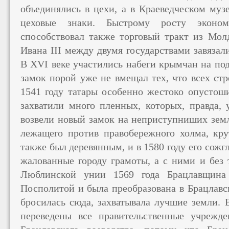
объединялись в цехи, а в Краеведческом муз
цеховые знаки. Быстрому росту экономи
способствовал также торговый тракт из Мол
Ивана III между двумя государствами завязал
В XVI веке участились набеги крымчан на по
замок порой уже не вмещал тех, что всех стр
1541 году татары особенно жестоко опусто
захватили много пленных, которых, правда, 
возвели новый замок на неприступниших земл
лежащего против правобережного холма, кру
также был деревянным, и в 1580 году его сожгл
жалованные городу грамоты, а с ними и без 
Люблинской унии 1569 года Брацлавщина
Посполитой и была преобразована в Брацлавсь
бросилась сюда, захватывала лучшие земли. 
переведены все правительственные учрежде