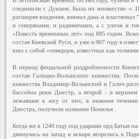
В летописные времена, по Нестору, «уличи и 
соединили с Дунаем. Была их множество ». П
расширяя владения, взимал дань и властвовал 
и северянами, и радимичами, а с уличи и ти
«Повесть временных лет» под 885 годом. Вск
состав Киевской Руси, и уже в 907 году в изве
взял с собой «тиверцев, известных как толмачи
В период феодальной раздробленности Киевс
состав Галицко-Волынского княжества. Поско
княжества Владимир-Волынский и Галич распо
бассейна реки Днестр, а второй - в верхнем
лежавшие к югу от них, в нижнем течении
Днестра, получили название Понизья .
Когда же в 1240 году под ударами орд Батыя па
двинулись на запад и вскоре вторглись в Подо