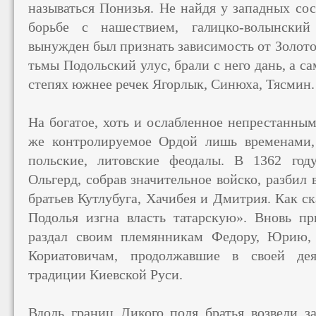
называться Понизья. Не найдя у западных со
борьбе с нашествием, галицко-волынски
вынужден был признать зависимость от Золото
тьмы Подольский улус, брали с него дань, а са
степях южнее речек Ягорлык, Синюха, Тясмин.
На богатое, хоть и ослабленное непрестанны
же контролируемое Ордой лишь временами, 
польские, литовские феодалы. В 1362 год
Ольгерд, собрав значительное войско, разбил
братьев Кутлубуга, Хачибея и Дмитрия. Как ск
Подолья изгна власть татарскую». Вновь п
раздал своим племянникам Федору, Юрию,
Кориатовичам, продолжавшие в своей дея
традиции Киевской Руси.
Вдоль границ Дикого поля братья возвели з