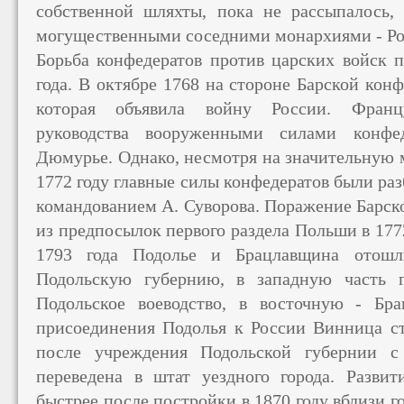
собственной шляхты, пока не рассыпалось,
могущественными соседними монархиями - Рос
Борьба конфедератов против царских войск п
года. В октябре 1768 на стороне Барской кон
которая объявила войну России. Францу
руководства вооруженными силами конфед
Дюмурье. Однако, несмотря на значительную 
1772 году главные силы конфедератов были ра
командованием А. Суворова. Поражение Барск
из предпосылок первого раздела Польши в 1772
1793 года Подолье и Брацлавщина отошл
Подольскую губернию, в западную часть 
Подольское воеводство, в восточную - Бра
присоединения Подолья к России Винница ст
после учреждения Подольской губернии 
переведена в штат уездного города. Разви
быстрее после постройки в 1870 году вблизи г