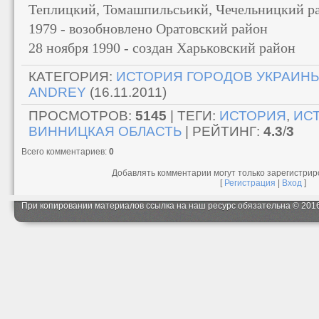
Теплицкий, Томашпильсьикй, Чечельницкий р
1979 - возобновлено Оратовский район
28 ноября 1990 - создан Харьковский район
КАТЕГОРИЯ
:
ИСТОРИЯ ГОРОДОВ УКРАИН
ANDREY
(16.11.2011)
ПРОСМОТРОВ
:
5145
|
ТЕГИ
:
ИСТОРИЯ
,
ИС
ВИННИЦКАЯ ОБЛАСТЬ
|
РЕЙТИНГ
:
4.3
/
3
Всего комментариев
:
0
Добавлять комментарии могут только зарегистри
[
Регистрация
|
Вход
]
При копировании материалов ссылка на наш ресурс обязательна © 201