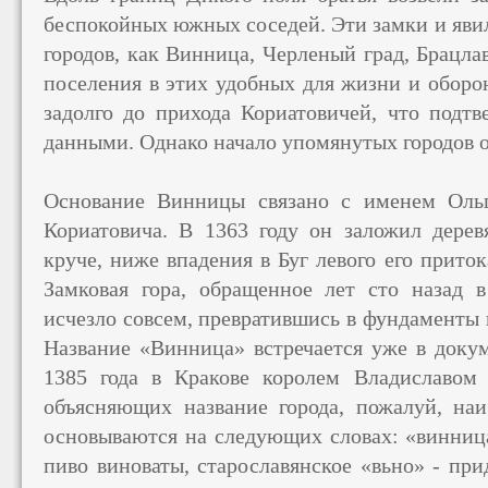
беспокойных южных соседей. Эти замки и явил
городов, как Винница, Черленый град, Брацлав
поселения в этих удобных для жизни и оборо
задолго до прихода Кориатовичей, что подтв
данными. Однако начало упомянутых городов о
Основание Винницы связано с именем Оль
Кориатовича. В 1363 году он заложил дере
круче, ниже впадения в Буг левого его прито
Замковая гора, обращенное лет сто назад 
исчезло совсем, превратившись в фундаменты 
Название «Винница» встречается уже в доку
1385 года в Кракове королем Владиславом 
объясняющих название города, пожалуй, наи
основываются на следующих словах: «винница
пиво виноваты, старославянское «вьно» - при