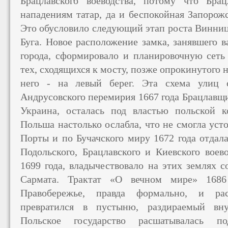
Брацлавского воеводства, потому что Бра
нападениям татар, да и беспокойная Запорожс
Это обусловило следующий этап роста Винницы
Буга. Новое расположение замка, занявшего 
города, сформировало и планировочную сеть
тех, сходящихся к мосту, позже опрокинутого н
него - на левый берег. Эта схема улиц 
Андрусовского перемирия 1667 года Брацлавщи
Украина, осталась под властью польской к
Польша настолько ослабла, что не смогла уст
Порты и по Бучачского миру 1672 года отдал
Подольского, Брацлавского и Киевского воево
1699 года, владычествовало на этих землях 
Сармата. Трактат «О вечном мире» 1686
Правобережье, правда формально, и ра
превратился в пустыню, раздираемый вну
Польское государство расшатывалась п