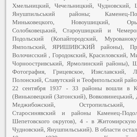
Хмельницкий, Чечельницкий, Чудновский, 
Янушпильський районы; Каменец-Под
Миньковецкого, Новоушицкий, Оры
Солобковецький, Староушицкий и Чемеро
Подольский (Копайгородский, Мурованоку
Ямпольский, ЯРИШИВСКИЙ районы), Прос
Волочисский , Городокский, Красиловский, М
Чорноостривський, Ярмолинский районы), Ш
Фотография, Грицевское, Изяславский, Л
Полонский, Славутский и Теофипольский райо
22 сентября 1937 - 33 районы вошли в К
(Виньковецкий (Затонский), Вовковинецький,
Меджибожский, Остропильський, Ст
Старосинявский и районы Каменец-Подол
Шепетовского округов), 4 - в Житомирскую
Чудновский, Янушпильський). В области остал