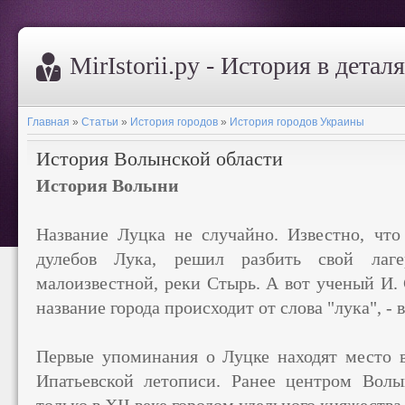
MirIstorii.ру - История в детал
Главная
»
Статьи
»
История городов
»
История городов Украины
История Волынской области
История Волыни
Название Луцка не случайно. Известно, что
дулебов Лука, решил разбить свой лаге
малоизвестной, реки Стырь. А вот ученый И. 
название города происходит от слова "лука", - 
Первые упоминания о Луцке находят место в
Ипатьевской летописи. Ранее центром Вол