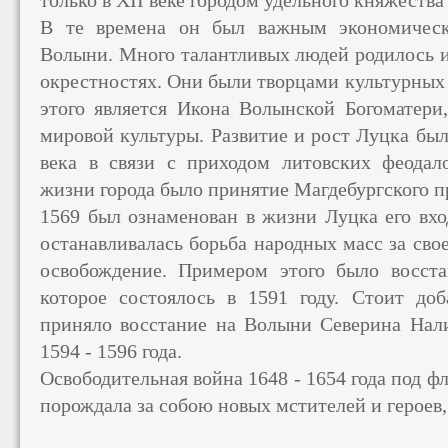
только в XII веке городом удельного княжества
В те времена он был важным экономичес
Волыни. Много талантливых людей родилось и 
окрестностях. Они были творцами культурных
этого является Икона Волынской Богоматери,
мировой культуры. Развитие и рост Луцка был
века в связи с приходом литовских феодал
жизни города было принятие Магдебургского п
1569 был ознаменован в жизни Луцка его вхо
останавливалась борьба народных масс за сво
освобождение. Примером этого было восст
которое состоялось в 1591 году. Стоит до
приняло восстание на Волыни Северина Нали
1594 - 1596 года.
Освободительная война 1648 - 1654 года под 
порождала за собою новых мстителей и героев,