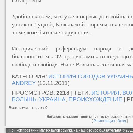
гитлеровцы.
Удобно скажем, что уже в первые дни войны 
узников Луцкой, Ковельской тюрьмы, в частно
за мелкие бытовые нарушения.
Исторический референдум народа и д
большинством - 92 процентами - голосующих 
свободе и свободе. Ныне Волынь - составная ч
КАТЕГОРИЯ
:
ИСТОРИЯ ГОРОДОВ УКРАИН
ANDREY
(13.11.2011)
ПРОСМОТРОВ
:
2218
|
ТЕГИ
:
ИСТОРИЯ
,
ВО
ВОЛЫНЬ
,
УКРАИНА
,
ПРОИСХОЖДЕНИЕ
|
Р
Всего комментариев
:
0
Добавлять комментарии могут только зарегистри
[
Регистрация
|
Вход
]
При копировании материалов ссылка на наш ресурс обязательна © 201