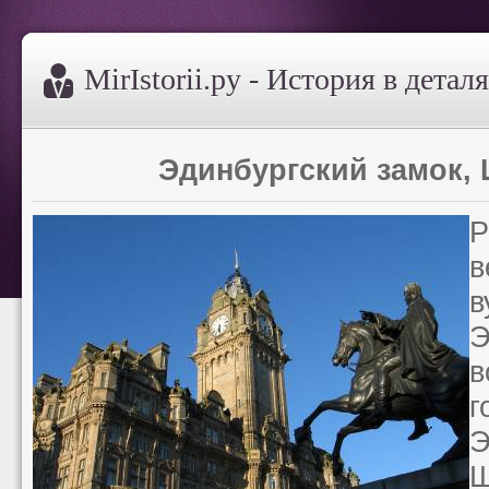
MirIstorii.ру - История в детал
Эдинбургский замок,
Р
в
в
Э
г
Ш