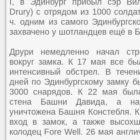
I, в Эдинбург прибыл сэр Вил
Drury) с отрядом из 1000 солдат
ч. одним из самого Эдинбургск
захвачено у шотландцев ещё в 
Друри немедленно начал стро
вокруг замка. К 17 мая все бы
интенсивный обстрел. В тече
дней по Эдинбургскому замку 
3000 снарядов. К 22 мая был
стена Башни Давида, а н
уничтожена Башня Констебля. 
вход в замок, а также высох
колодец Fore Well. 26 мая англи