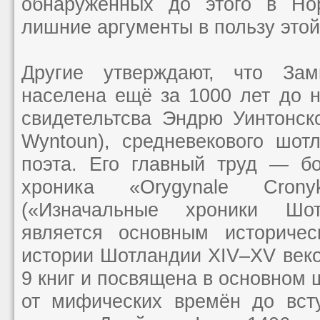
обнаруженных до этого в Нор
лишние аргументы в пользу этой
Другие утверждают, что За
населена ещё за 1000 лет до н
свидетельтсва Эндрю Уинтонско
Wyntoun), средневекового шот
поэта. Его главный труд — б
хроника «Orygynale Crony
(«Изначальные хроники Шот
является основным историчес
истории Шотландии XIV–XV веко
9 книг и посвящена в основном 
от мифических времён до вст