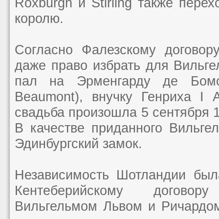
Roxburgh и Stirling также пере
королю.
Согласно Фалезскому договору
даже право избрать для Вильге
пал на Эрменгарду де Бомо
Beaumont), внучку Генриха I 
свадьба произошла 5 сентября 1
В качестве приданного Вильге
Эдинбургский замок.
Независимость Шотландии был
Кентеберийскому догово
Вильгельмом Львом и Ричардом