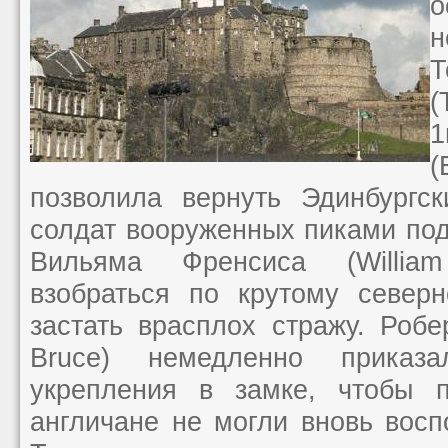
о
н
Т
(
1
позволила вернуть Эдинбургск
солдат вооруженных пиками по
Вильяма Френсиса (William
взобраться по крутому север
застать врасплох стражу. Робе
Bruce) немедленно приказ
укрепления в замке, чтобы п
англичане не могли вновь восп