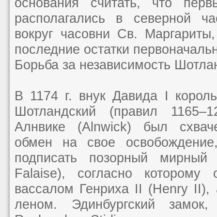
основания считать, что перв
располагались в северной ча
вокруг часовни Св. Маргариты
последние остатки первоначальн
Борьба за независимость Шотла
В 1174 г. внук Давида I корол
Шотландский (правил 1165–
Алнвике (Alnwick) был схвач
обмен на свое освобождение
подписать позорный мирный д
Falaise), согласно которому
вассалом Генриха II (Henry II)
леном. Эдинбургский замок,