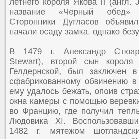
летнего короля Якова II (англ. 
название «Черный обед» (
Сторонники Дугласов объяви
начали осаду замка, однако без
В 1479 г. Александр Стюарт
Stewart), второй сын короля
Гелдернской, был заключен 
сфабрикованному обвинению в 
ему удалось бежать, опоив стра
окна камеры с помощью веревк
во Францию, где получил тепл
Людовика XI. Воспользовавш
1482 г. мятежом шотландск