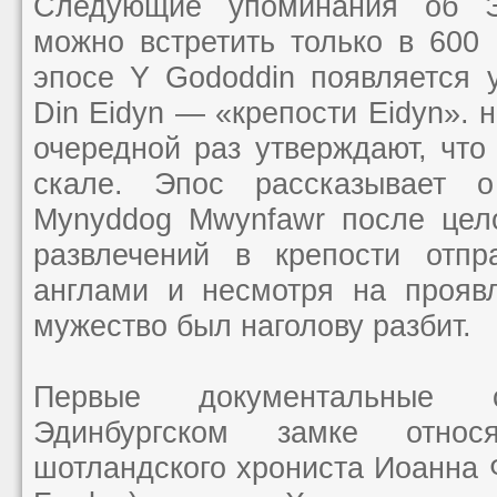
Следующие упоминания об Э
можно встретить только в 600 г
эпосе Y Gododdin появляется 
Din Eidyn — «крепости Eidyn». 
очередной раз утверждают, что
скале. Эпос рассказывает 
Mynyddog Mwynfawr после цел
развлечений в крепости отпр
англами и несмотря на прояв
мужество был наголову разбит.
Первые документальные с
Эдинбургском замке отно
шотландского хрониста Иоанна Ф