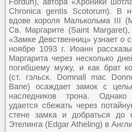
Fordun), автора «Хроники шотла
Chronica gentis Scotorum). В 
вдове короля Малькольма III (M
Св. Маргарите (Saint Margaret)
«Замке Девственниц» узнает о с
ноябре 1093 г. Иоанн рассказы
Маргарита через несколько дне
погибшему мужу, и как брат к
(ст. гэльск. Domnall mac Donn
Bane) осаждает замок c цель
наследников трона. Однако
удается сбежать через потайн
стене замка и добраться до 
Этелинга (Edgar Atheling) в Англ