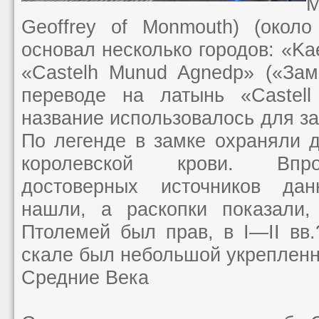
М
Geoffrey of Monmouth) (около
основал несколько городов: «Kae
«Castelh Munud Agnedр» («Зам
переводе на латынь «Castell
название использовалось для за
По легенде в замке охраняли 
королевской крови. Впро
достоверных источников да
нашли, а раскопки показали, 
Птолемей был прав, в I—II вв.
скале был небольшой укрепленн
Средние Века