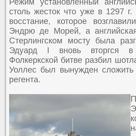
Режим установленный английс
столь жесток что уже в 1297 г
восстание, которое возглави
Эндрю де Морей, а английска
Стерлингском мосту была разг
Эдуард I вновь вторгся 
Фолкеркской битве разбил шотла
Уоллес был вынужден сложить 
регента.
Э
к