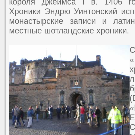
короля Джеймса I в. 1406 го
Хроники Эндрю Уинтонский исп
монастырские записи и латин
местные шотландские хроники.
С
«
х
л
(
«
E
С