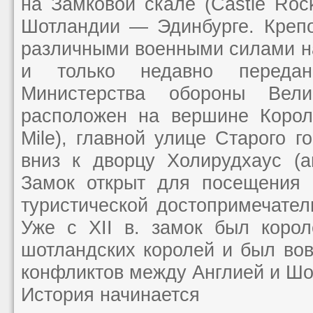
на Замковой скале (Castle Roc
Шотландии — Эдинбурге. Крепо
различными военными силами нач
и только недавно переда
Министерства обороны Вели
расположен на вершине Корол
Mile), главной улице Старого г
вниз к дворцу Холирудхаус (ан
Замок открыт для посещения 
туристической достопримечате
Уже с XII в. замок был корол
шотландских королей и был во
конфликтов между Англией и Шо
История начинается