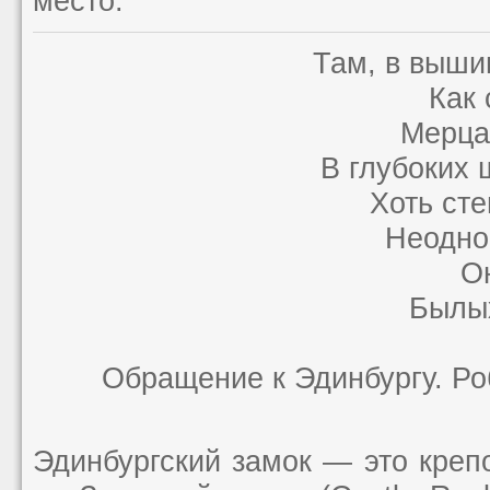
место.
Там, в выши
Как 
Мерца
В глубоких 
Хоть ст
Неодно
О
Былых
Обращение к Эдинбургу. Ро
Эдинбургский замок — это креп