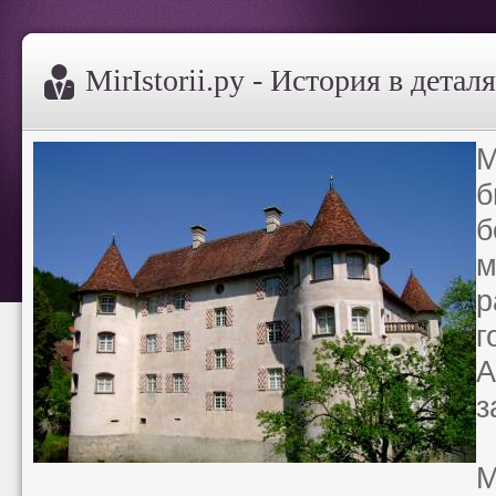
MirIstorii.ру - История в детал
М
б
б
м
р
г
А
з