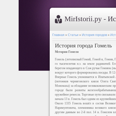
MirIstorii.ру - И
Главная
»
Статьи
»
История городов
»
Ист
История города Гомель
Мстория Гомеля
Гомель (летописный Гомий, Гомей и, Гомин, Г
го тысячелетия н.э. на земле радимичей. Е
берегом впадающего в Сож ручья Гомиюк (ныне
вокруг которого формировались посады. В 12-1
Впервые Гомель упоминается в Ипатьевской л
(потомков черниговского князя Олега Свя
Мономаха) за обладание великокняжеским прес
городе были развиты железообрабатывающее
оружейное ремесла. Торговые пути связывали
начала 13 в. Гомель был одним из крупнейших
Около 1335 Гомель вошёл в состав Великог
Наримунтовича, племянника великого княз
другим данным во 2-й пол. 14 в. Гомелем вл