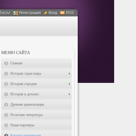
 Гость!
Регистрация
Вход
RSS
МЕНЮ САЙТА
Главная
История стран мира
История городов
История в деталях
Древние цывилизации
Полезная литература
Наши партнеры
Каталог материалов