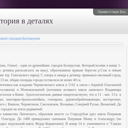
Приветствую Вас
,
стория в деталях
ория городов Белорусии
омь, Гомье) - один из древнейших городов Белоруссии. Который возник в конце 1-
го детинец располагался на мысу, образованном правым берегом р.Сож и левым
 тер. Гомельского парка). С севера и запада к детинцу примыкал окольный город,
3 вв. общая площадь города составляла не менее 40 га.
етописи как владение Черниговского князя в 1142 в связи с борьбой Ольговичей
тославича) и Мономаховичей (потомков великого князя киевского Владимира
толом в Киеве. Археологические данные свидетельствуют, что в 11 - нач. 13 в. в
, ювелирно-бронзолитейное, гончарное, деревообрабатывающее, косторезное,
 его с Киевом, Черниговом, Смоленском, Волынью, Северней Русью, Византией. До
 городов на земле радимичей.
о княжества Литовского, образовав вместе со Стародубом удел князя Патрикия
я Ольгерда. До 1406 принадлежал сыновьям Патрикия Ивану и Александру (по
адел подольский князь Фёдор Кориатович). В конце 14 в. упоминается в "Списке