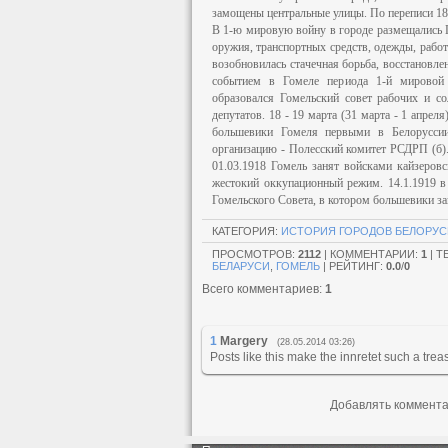
замощены центральные улицы. По переписи 189
В 1-ю мировую войну в городе размещались 
оружия, транспортных средств, одежды, работа
возобновилась стачечная борьба, восстанов
событием в Гомеле периода 1-й мировой в
образовался Гомельский совет рабочих и со
депутатов. 18 - 19 марта (31 марта - 1 апре
большевики Гомеля первыми в Белоруссии
организацию - Полесский комитет РСДРП (б).
01.03.1918 Гомель занят войсками кайзеров
жестокий оккупационный режим. 14.1.1919 
Гомельского Совета, в котором большевики з
КАТЕГОРИЯ
:
ИСТОРИЯ ГОРОДОВ БЕЛОРУ
ПРОСМОТРОВ
:
2112
|
КОММЕНТАРИИ
:
1
|
Т
БЕЛАРУСИ
,
ГОМЕЛЬ
|
РЕЙТИНГ
:
0.0
/
0
Всего комментариев
:
1
1
Margery
(28.05.2014 03:26)
Posts like this make the innretet such a trea
Добавлять коммента