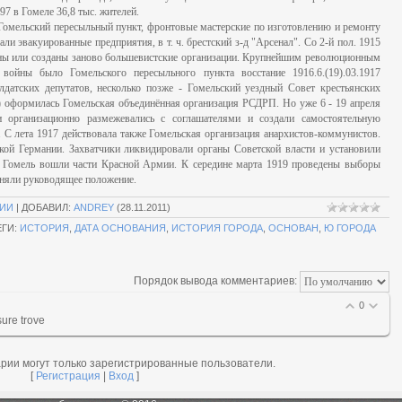
7 в Гомеле 36,8 тыс. жителей.
Гомельский пересыльный пункт, фронтовые мастерские по изготовлению и ремонту
ли эвакуированные предприятия, в т. ч. брестский з-д "Арсенал". Со 2-й пол. 1915
лены или созданы заново большевистские организации. Крупнейшим революционным
ойны было Гомельского пересыльного пункта восстание 1916.6.(19).03.1917
лдатских депутатов, несколько позже - Гомельский уездный Совет крестьянских
ля) оформилась Гомельская объединённая организация РСДРП. Но уже 6 - 19 апреля
 организационно размежевались с соглашателями и создали самостоятельную
 С лета 1917 действовала также Гомельская организация анархистов-коммунистов.
ской Германии. Захватчики ликвидировали органы Советской власти и установили
в Гомель вошли части Красной Армии. К середине марта 1919 проведены выборы
аняли руководящее положение.
СИИ
|
ДОБАВИЛ
:
ANDREY
(28.11.2011)
ЕГИ
:
ИСТОРИЯ
,
ДАТА ОСНОВАНИЯ
,
ИСТОРИЯ ГОРОДА
,
ОСНОВАН
,
Ю ГОРОДА
Порядок вывода комментариев:
0
sure trove
рии могут только зарегистрированные пользователи.
[
Регистрация
|
Вход
]