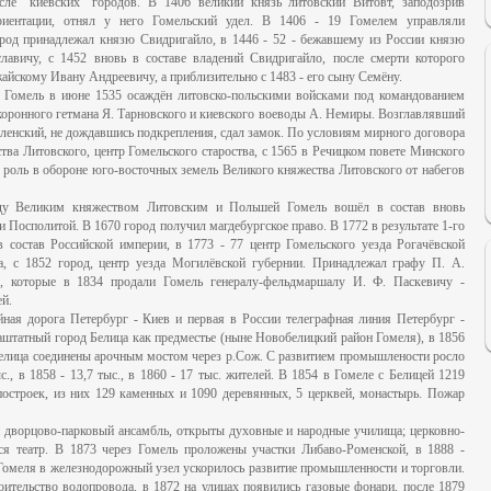
ле "киевских" городов. В 1406 великий князь литовский Витовт, заподозрив
риентации, отнял у него Гомельский удел. В 1406 - 19 Гомелем управляли
ород принадлежал князю Свидригайло, в 1446 - 52 - бежавшему из России князю
авичу, с 1452 вновь в составе владений Свидригайло, после смерти которого
йскому Ивану Андреевичу, а приблизительно с 1483 - его сыну Семёну.
7 Гомель в июне 1535 осаждён литовско-польскими войсками под командованием
 коронного гетмана Я. Тарновского и киевского воеводы А. Немиры. Возглавлявший
енский, не дождавшись подкрепления, сдал замок. По условиям мирного договора
тва Литовского, центр Гомельского староства, с 1565 в Речицком повете Минского
ю роль в обороне юго-восточных земель Великого княжества Литовского от набегов
ду Великим княжеством Литовским и Польшей Гомель вошёл в состав вновь
и Посполитой. В 1670 город получил магдебургское право. В 1772 в результате 1-го
 состав Российской империи, в 1773 - 77 центр Гомельского уезда Рогачёвской
а, с 1852 город, центр уезда Могилёвской губернии. Принадлежал графу П. А.
, которые в 1834 продали Гомель генералу-фельдмаршалу И. Ф. Паскевичу -
ей.
ная дорога Петербург - Киев и первая в России телеграфная линия Петербург -
аштатный город Белица как предместье (ныне Новобелицкий район Гомеля), в 1856
Белица соединены арочным мостом через р.Сож. С развитием промышлености росло
с., в 1858 - 13,7 тыс., в 1860 - 17 тыс. жителей. В 1854 в Гомеле с Белицей 1219
остроек, из них 129 каменных и 1090 деревянных, 5 церквей, монастырь. Пожар
дан дворцово-парковый ансамбль, открыты духовные и народные училища; церковно-
я театр. В 1873 через Гомель проложены участки Либаво-Роменской, в 1888 -
Гомеля в железнодорожный узел ускорилось развитие промышленности и торговли.
роительство водопровода, в 1872 на улицах появились газовые фонари, после 1879