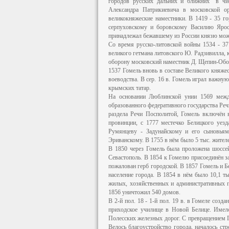
городов русских дальних и ближних" в чис
Александра Патрикиевича в московской о
великокняжеские наместники. В 1419 - 35 г
серпуховскому и боровскому Василию Яросл
принадлежал бежавшему из России князю можа
Со время русско-литовской войны 1534 - 3
великого гетмана литовского Ю. Радзивилла,
оборону московский наместник Д. Щепин-Обол
1537 Гомель вновь в составе Великого княжес
воеводства. В сер. 16 в. Гомель играл важну
крымских татар.
На основании Люблинской унии 1569 меж
образованного федеративного государства Реч
раздела Речи Посполитой, Гомель включён в
провинции, с 1777 местечко Белицкого уезд
Румянцеву - Задунайскому и его сыновьям
Эриванскому. В 1755 в нём было 5 тыс. жител
В 1850 через Гомель была проложена шоссей
Севастополь. В 1854 к Гомелю присоединён з
пожалован герб городской. В 1857 Гомель и 
население города. В 1854 в нём было 10,1 ты
жилых, хозяйственных и административных п
1856 уничтожил 540 домов.
В 2-й пол. 18 - 1-й пол. 19 в. в Гомеле соз
приходское училище в Новой Белице. Имелс
Полесских железных дорог. С превращением 
Велось благоустройство города, началось ст