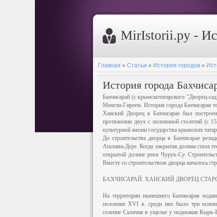
MirIstorii.ру - И
Главная
»
Статьи
»
История городов
»
Ист
История города Бахчиса
Бахчисарай (с крымскотатарского "Дворец-сад
Менгли-Гиреем. История города Бахчисарая те
Ханский Дворец в Бахчисарае был построен
протяжении двух с половиной столетий (с 15
культурной жизни государства крымских татар
До строительства дворца в Бахчисарае рези
Ашлама-Дере. Когда закрытая долина стала те
открытой долине реки Чурук-Су. Строительст
Вместе со строительством дворца началось стр
БАХЧИСАРАЙ. ХАНСКИЙ ДВОРЕЦ СТАР
На территории нынешнего Бахчисарая издав
половине XVI в. среди них было три основ
селение Салачик в ущелье у подножия Кырк-