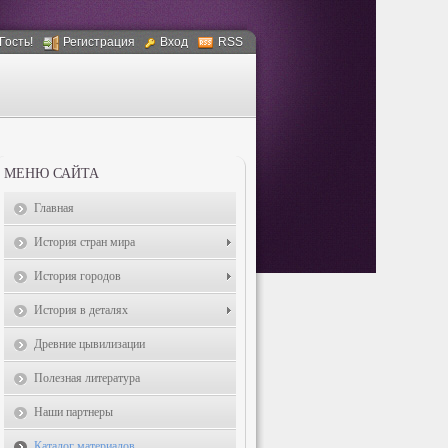
 Гость!
Регистрация
Вход
RSS
МЕНЮ САЙТА
Главная
История стран мира
История городов
История в деталях
Древние цывилизации
Полезная литература
Наши партнеры
Каталог материалов