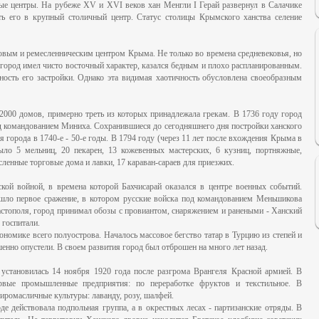
е центры. На рубеже XV и XVI веков хан Менгли I Герай развернул в Салачике
ить его в крупный столичный центр. Статус столицы Крымского ханства селение
овым и ремесленническим центром Крыма. Не только во времена средневековья, но
 - город имел чисто восточный характер, казался бедным и плохо распланированным.
чность его застройки. Однако эта видимая хаотичность обусловлена своеобразным
 2000 домов, примерно треть из которых принадлежала грекам. В 1736 году город
д командованием Миниха. Сохранившиеся до сегодняшнего дня постройки ханского
 города в 1740-е - 50-е годы. В 1794 году (через 11 лет после вхождения Крыма в
ыло 5 мельниц, 20 пекарен, 13 кожевенных мастерских, 6 кузниц, портняжные,
енные торговые дома и лавки, 17 караван-сараев для приезжих.
ой войной, в времена которой Бахчисарай оказался в центре военных событий.
шло первое сражение, в котором русские войска под командованием Меньшикова
стополя, город принимал обозы с провиантом, снаряжением и ранеными - Ханский
 госпитали.
ономике всего полуострова. Началось массовое бегство татар в Турцию из степей и
енно опустели. В своем развития город был отброшен на много лет назад.
о установилась 14 ноября 1920 года после разгрома Врангеля Красной армией. В
рвые промышленные предприятия: по переработке фруктов и текстильное. В
иромасличные культуры: лаванду, розу, шалфей.
е действовала подпольная группа, а в окрестных лесах - партизанские отряды. В