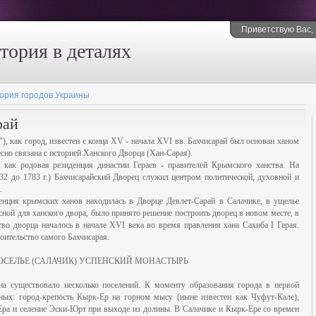
Приветствую Вас
,
стория в деталях
ория городов Украины
рай
"), как город, известен с конца XV - начала XVI вв. Бахчисарай был основан ханом
сно связана с историей Ханского Дворца (Хан-Сарая).
 как родовая резиденция династии Гераев - правителей Крымского ханства. На
32 до 1783 г.) Бахчисарайский Дворец служил центром политической, духовной и
.
денция крымских ханов находилась в Дворце Девлет-Сарай в Салачике, в ущелье
сной для ханского двора, было принято решение построить дворец в новом месте, в
во дворца началось в начале XVI века во время правления хана Сахиба I Герая.
оительство самого Бахчисарая.
ОСЕЛЬЕ (САЛАЧИК) УСПЕНСКИЙ МОНАСТЫРЬ
на существовало несколько поселений. К моменту образования города в первой
ных: город-крепость Кырк-Ер на горном мысу (ныне известен как Чуфут-Кале),
Ера и селение Эски-Юрт при выходе из долины. В Салачике и Кырк-Ере со времен