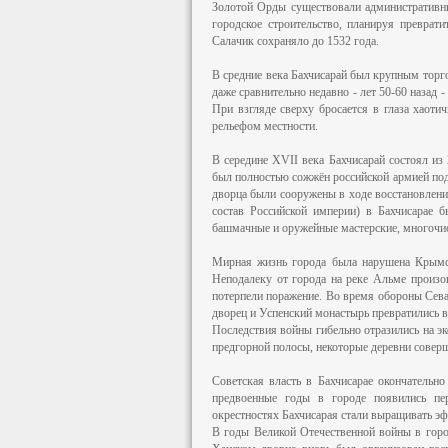
Золотой Орды существовали административны
городское строительство, планируя преврат
Салачик сохраняло до 1532 года.
В средние века Бахчисарай был крупным торг
даже сравнительно недавно - лет 50-60 назад
При взгляде сверху бросается в глаза хаоти
рельефом местности.
В середине XVII века Бахчисарай состоял из
был полностью сожжён российской армией по
дворца были сооружены в ходе восстановления
состав Российской империи) в Бахчисарае б
башмачные и оружейные мастерские, многочисл
Мирная жизнь города была нарушена Крымск
Неподалеку от города на реке Альме произо
потерпели поражение. Во время обороны Сева
дворец и Успенский монастырь превратились в
Последствия войны гибельно отразились на эк
предгорной полосы, некоторые деревни соверш
Советская власть в Бахчисарае окончательн
предвоенные годы в городе появились пе
окрестностях Бахчисарая стали выращивать эф
В годы Великой Отечественной войны в город