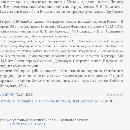
новые отряды, а в августе оно подошло к Москве, где стояли остатки Первого
им. Тем временем к столице подошли польские отряды гетмана Я. К. Ходкевича с
4 августа они были отбиты Вторым ополчением при поддержке казаков Трубецкого
город, а 26 октября сдался, не выдержав голода, польский гарнизон Кремля. В
врале 1613 г. избрал царем 16-летнего Михаила Федоровича Романова (1613-1645),
ались также кандидатуры Д. Т. Трубецкого, Д. М. Пожарского, В. В. Голицына и
асть, что позволило стабилизировать обстановку.
615 i иjведы осадили Псков, но город устоял; по Столбовскому миру со Швецией в
 Ивангород, Корелу и устье Невы, т.е. лиша лась выхода к Балтике. В обмен ей
 с запада вторглись войска польского королевича Владислава, с юго-запада —
о. В сентябре 1618 г. они подошли к Москве, но взять ее не смогли. В декабре 1618
 14,5 лет Россия теряла Смоленск, Дорогобуж, Северскую землю. Владислав не
изводился обмен пленными.
ейшими. Обширные районы запустели, хозяйство было подорвано. Ослабленная
дународной арене; сношения со многими странами надолго прекратились. С другой
крестьян и холопов. Де-факто восстановилось право перехода крестьян. События
» характер XVII в.
:
ANDREY
(11.04.2012)
 РУСКОГО ГОСДАРСТВА
,
ИСТОРИЯ РОССИИ
,
ПЕРИОД СМУТЫ
|
РЕЙТИНГ
:
рии могут только зарегистрированные пользователи.
[
Регистрация
|
Вход
]