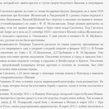
ря, который мог занять престол в случае смерти бездетного Василия, в популярном
 Смоленска армию во главе со своим бездарным братом Дмитрием, но в июне 1610
Жолкевским при Клушине. Жолкевский и Лжедмитрий II с разных сторон подошли к
харием Ляпуновым; Василий Шуйский был свергнут и насильно пострижен в монахи.
 («семибоярщины») во главе с Ф. И. Мстиславским. Бояре решили пригласить на
лава, если тот примет православие и будет снята осада Смоленска. Под Смоленск
ий. Бояре же в ночь на 21 сентября 1610 г. впустили в Москву войска Жолкевского.
ве польского гарнизона А. Гонсевского. С ним увезли и пленного В. И. Шуйского.
рах, русские послы были арестованы.
независимости. Патриарх Гермоген рассылал по стране грамоты, призывавшие на
и его патриаршего сана и уморили голодной смертью в феврале 1612 г.). В Рязани
 ополчение во главе с П. П.Ляпуновым, Д.Т.Трубецким и И. М.Заруцким. Оно
хнуло восстание против оккупантов. Ополчение вступило в город и завязало бои с
ников поляки подожгли столицу и укрылись в Китай-городе и Кремле. Ополчение
, предлагавший возвращать беглых крестьян и холопов их хозяевам, был убит
остались лишь казачьи отряды.
яли Смоленск, а 16 июля шведы с помощью измены вошли в Новгород и навязали
д «покровительство» Швеции.
оманова. В этих условиях угроза национальной катастрофы стала реальностью. Не
е люди, которые могли бы возглавить борьбу с врагом, попав в состав посольства к
поляков.
ивлению. В октябре 1611 г. в Нижнем Новгороде посадский староста Кузьма Минин-
имущества («третью деньгу») и на эти средства создать новое войско. Так возникло
ся князь Д. М. Пожарский, герой боев с поляками в Москве в марте 1611 г. При
я Руси», своею рода временное правительство. В марте 1612 г. войско выступило в