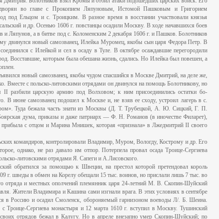
я Дмитрия. Болотников взял Кромы и отбил атаки подошедших царских войск. Его
х дворян во главе с Прокопием Ляпуновым, Истомой Пашковым и Григорием
од под Ельцом и с. Троицким. В разное время в восстании участвовали князья
сальский и др. Осенью 1606 г. повстанцы осадили Москву. В ходе начавшихся боев
и Ляпунов, а в битве под с. Коломенским 2 декабря 1606 г. и Пашков. Болотников
ему двинулся новый самозванец, Илейка Муромец, якобы сын царя Федора Петр. В
 соединился с Илейкой и сел в осаду в Туле. В октябре осаждавшие перегородили
род. Восставшие, которым была обешана жизнь, сдались. Но Илейка был повешен, а
оплен.
бъявился новый самозванец, якобы чудом спасшийся в Москве Дмитрий, на деле же,
о. Вместе с польско-литовскими отрядами он двинулся на помощь Болотникову, но
я II разбили царскую армию под Волховом; к ним присоединились остатки бо-
о. В июне самозванец подошел к Москве и, не взяв ее сходу, устроил лагерь в с.
ом». Туда бежала часть знати из Москвы (Д. Т. Трубецкой, А. Ю. Сицкий, Г. П.
Боярская дума, приказы и даже патриарх — Ф. Н. Романов (в иночестве Филарет),
 прибыла с отцом и Марина Мнишек, которая «признала» в Лжедмитрий II своего
ских командиров, контролировали Владимир, Муром, Вологду, Кострому и др. Его
оторое, однако, не раз давало им отпор. Потерпела провал осада Троице-Сергиева
польско-литовскими отрядами Я. Сапеги и А.Лисовского.
ский обратился за помощью к Швеции, на престол которой претендовал король
9 г. шведы в обмен на Корелу обещали 15 тыс. воинов, но прислали лишь 7 тыс. во
ого отряда и местных ополчений племянник царя 24-летний М. В. Скопин-Шуйский
вля. Жители Владимира и Кашина сами изгнали врага. В этих условиях в сентябре
гся в Россию и осадил Смоленск, обороняемый гарнизоном воеводы Л/. Б. Шеина.
с Троице-Сергиева монастыря и 12 марта 1610 г. вступил в Москву. Тушинский
и своих отрядов бежал в Калугу. Но в апреле внезапно умер Скопин-Шуйский; по