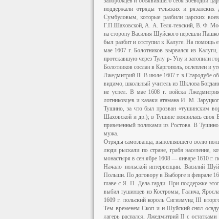
запорожцев и объявившего себя воеводой цар
поддержали отряды тульских и рязански
Сумбуловым, которые разбили царских воев
Г.П.Шаховской, А. А. Теля-тевский, В. Ф. Мо
на сторону Василия Шуйского перешли Пашков 
был разбит и отступил к Калуге. На помощь 
мае 1607 г. Болотников вырвался из Калуги,
протекавшую через Тулу р- Упу и затопили го
Болотников сослан в Каргополь, ослеплен и ут
Лжедмитрий П. В июле 1607 г. в Стародубе о
видимо, школьный учитель из Шклова Богданк
не успел. В мае 1608 г. войска Лжедмитри
лотниковцев и казаки атамана И. М. Заруцког
Тушино, за что был прозван «тушинским вор
Шаховской и др.); в Тушине появилась своя 
привезенный поляками из Ростова. В Тушино
мужа.
Отряды самозванца, выполнявшего волю поль
люди рыскали по стране, грабя население, к
монастыря в сен.ябре 1608 — январе 1610 г. 
Начало польской интервенции. Василий Шуй
Польши. По договору в Выборге в феврале 160
главе с Я. П. Дела-гарди. При поддержке эт
выбил тушинцев из Костромы, Галича, Яросла
1609 г. польский король Сигизмунд III втор
Тем временем Скоп и н-Шуйский снял осаду 
лагерь распался, Лжедмитрий II с остаткам