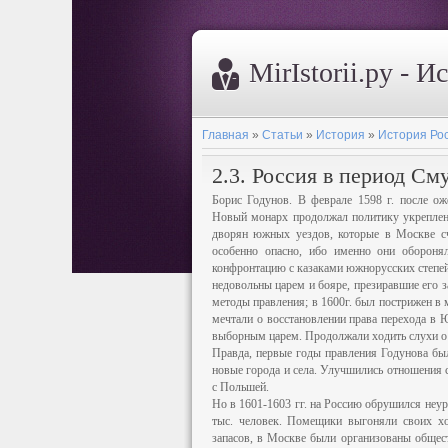
MirIstorii.ру - И
Главная
»
Статьи
»
История
»
История Ро
2.3. Россия в период См
Борис Годунов. В феврале 1598 г. после о
Новый монарх продолжал политику укреплен
дворян южных уездов, которые в Москве сч
особенно опасно, ибо именно они оборон
конфронтацию с казаками южнорусских степей
недовольны царем и бояре, презиравшие его 
методы правления; в 1600г. был пострижен в
мечтали о восстановлении права перехода в 
выборным царем. Продолжали ходить слухи о 
Правда, первые годы правления Годунова бы
новые города и села. Улучшились отношения с
с Польшей.
Но в 1601-1603 гг. на Россию обрушился неу
тыс. человек. Помещики выгоняли своих хо
запасов, в Москве были организованы общес