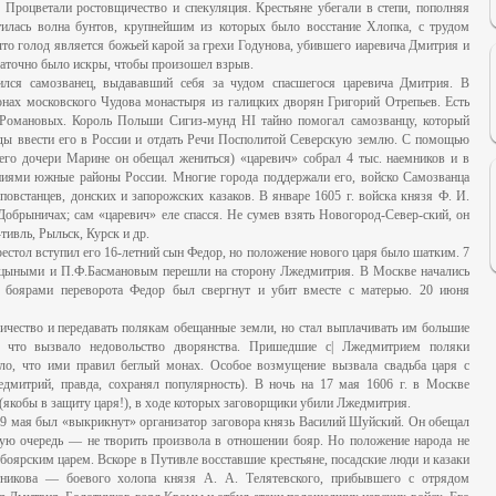
 Процветали ростовщичество и спекуляция. Крестьяне убегали в степи, пополняя
атилась волна бунтов, крупнейшим из которых было восстание Хлопка, с трудом
что голод является божьей карой за грехи Годунова, убившего иаревича Дмитрия и
статочно было искры, чтобы произошел взрыв.
лся самозванец, выдававший себя за чудом спасшегося царевича Дмитрия. В
онах московского Чудова монастыря из галицких дворян Григорий Отрепьев. Есть
 Романовых. Король Польши Сигиз-мунд HI тайно помогал самозванцу, который
еды ввести его в России и отдать Речи Посполитой Северскую землю. С помощью
го дочери Марине он обещал жениться) «царевич» собрал 4 тыс. наемников и в
ениями южные районы России. Многие города поддержали его, войско Самозванца
повстанцев, донских и запорожских казаков. В январе 1605 г. войска князя Ф. И.
обрыничах; сам «царевич» еле спасся. Не сумев взять Новогород-Север-ский, он
тивль, Рыльск, Курск и др.
рестол вступил его 16-летний сын Федор, но положение нового царя было шатким. 7
лицыными и П.Ф.Басмановым перешли на сторону Лжедмитрия. В Москве начались
о боярами переворота Федор был свергнут и убит вместе с матерью. 20 июня
ичество и передавать полякам обещанные земли, но стал выплачивать им большие
 что вызвало недовольство дворянства. Пришедшие с| Лжедмитрием поляки
ало, что ими правил беглый монах. Особое возмущение вызвала свадьба царя с
митрий, правда, сохранял популярность). В ночь на 17 мая 1606 г. в Москве
(якобы в защиту царя!), в ходе которых заговорщики убили Лжедмитрия.
19 мая был «выкрикнут» организатор заговора князь Василий Шуйский. Он обещал
ую очередь — не творить произвола в отношении бояр. Но положение народа не
боярским царем. Вскоре в Путивле восставшие крестьяне, посадские люди и казаки
тникова — боевого холопа князя А. А. Телятевского, прибывшего с отрядом