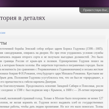
Приветствую Вас
,
стория в деталях
ссии
уты
жесточенной борьбы Земский собор избрал царем Бориса Годунова (1598—1605).
ия самодержавия, опираясь на дворян. Но при этом ухудшились условия службы
итались людьми второго сорта и не получали выгодных должностей. Это было
яли границы России от крым-цев и поляков. Одновременно Годунов пошел на
, к которым бежали холопы. Им запретили торговать в пограничных городах. Были
за незнатность (по сравнению с Рюриковичами и Гедиминовичами) и весьма жесткие
 монахи боярин Ф.Н.Романов, отец будущего царя Михаила Романова. Крестьяне же
Юрьев день. Положение Годунова усугублялось тем, что он был не «природным», а
его причастности к гибели паревича Дмитрия.
ли благополучными. Продолжалось освоение Западной Сибири и Поволжья, росли
 соседями: в 1598 г. был подписан мир с Крымом, в 1600 г.— 20-летнее перемирие
рожай, вызвавший страшный голод. Только в Москве было похоронено не менее 127
лопов, не желая кормить их. Годунов велел выдавать хлеб из государственных
твенные работы, чтобы дать людям пропитание. Но все это мало помогало. Толпы