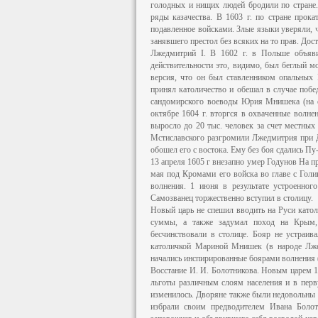
голодных и нищих людей бродили по стране.
ряды казачества. В 1603 г. по стране прок
подавленное войсками. Злые языки уверяли, 
занявшего престол без всяких на то прав. До
Лжедмитрий I. В 1602 г. в Польше объяви
действительности это, видимо, был беглый м
версия, что он был ставленником опальных
принял католичество и обешал в случае поб
сандомирского воеводы Юрия Мнишека (на е
октябре 1604 г. вторгся в охваченные волн
выросло до 20 тыс. человек за счет местных 
Мстиславского разгромили Лжедмитрия при Д
обошел его с востока. Ему без боя сдались Пу-
13 апреля 1605 г внезапно умер Годунов На п
мая под Кромами его войска во главе с Го
волнения. 1 июня в результате устроенног
Самозванец торжественно вступил в столицу.
Новый царь не спешил вводить на Руси катол
суммы, а также задумал поход на Крым,
бесчинствовали в столице. Бояр не устраив
католичкой Мариной Мнишек (в народе Лжед
начались инспирированные боярами волнения 
Восстание И. И. Болотникова. Новым царем 
льготы различным слоям населения и в перв
изменилось. Дворяне также были недовольны 
избрали своим предводителем Ивана Боло