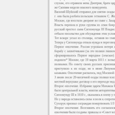
слухам, его отравила жена Дмитрия, брата ца
же Скопине видели опасного конкурента.
Василий Шуйский отправил для снятия осады
г. она была разбита польским гетманом С. 
Москве, где восстали дворяне во главе с За
Власть перешла в руки группы из семи бояр
русский престол сына Сигизмунда III Владис
отбыло посольство для обсуждения этих услов
Тот вскоре уехал из столицы, оставив во гла
Теперь у Сигизмунда отпала нужда в перегово
Первое ополчение. России угрожала потеря 
борьбу с захватчиками (за это поляки лишил
сформировалось Первое народное (земское)
подошло* Москве, где 19 марта 1611 г. вспы
поляками. По совету своих русских приспеш
приступило к их осаде, но в июне Ляпунов
казаками. Ополчение распалось, под Москвой 
3 июня после 20-месячной осады поляки вз
местной верхушке договор о его переходе по
Второе ополчение. Избрание царем Михаила Р
было центральной власти, многие авторитетны
Сигизмунду III в 1610 г., оказались в плену у 
Но у народа оставались силы и воля к сопрот
Сухорук призвал сограждан пожертвовать 1/3 
Второе ополчение. Возглавить его согласил
ополчении были созданы приказы и «Совет все