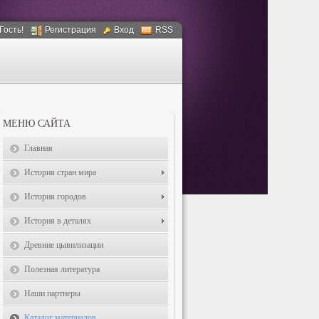
 Гость!
Регистрация
Вход
RSS
МЕНЮ САЙТА
Главная
История стран мира
История городов
История в деталях
Древние цывилизации
Полезная литература
Наши партнеры
Каталог материалов