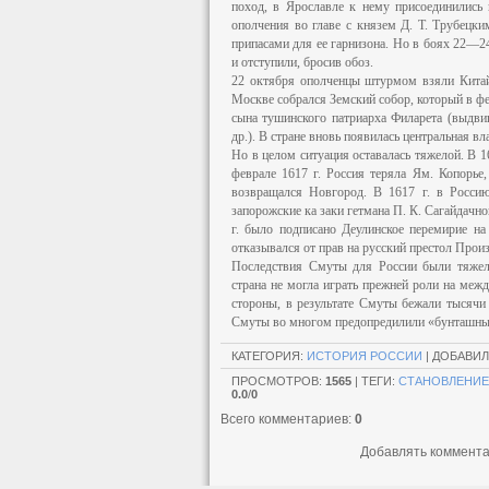
поход, в Ярославле к нему присоединились 
ополчения во главе с князем Д. Т. Трубецк
припасами для ее гарнизона. Но в боях 22—2
и отступили, бросив обоз.
22 октября ополченцы штурмом взяли Китай-
Москве собрался Земский собор, который в фе
сына тушинского патриарха Филарета (выдвиг
др.). В стране вновь появилась центральная вл
Но в целом ситуация оставалась тяжелой. В 1
феврале 1617 г. Россия теряла Ям. Копорье,
возвращался Новгород. В 1617 г. в Россию
запорожские ка заки гетмана П. К. Сагайдачног
г. было подписано Деулинское перемирие на
отказывался от прав на русский престол Про
Последствия Смуты для России были тяжел
страна не могла играть прежней роли на меж
стороны, в результате Смуты бежали тысячи 
Смуты во многом предопредилили «бунташный
КАТЕГОРИЯ
:
ИСТОРИЯ РОССИИ
|
ДОБАВИЛ
ПРОСМОТРОВ
:
1565
|
ТЕГИ
:
СТАНОВЛЕНИЕ
0.0
/
0
Всего комментариев
:
0
Добавлять коммента