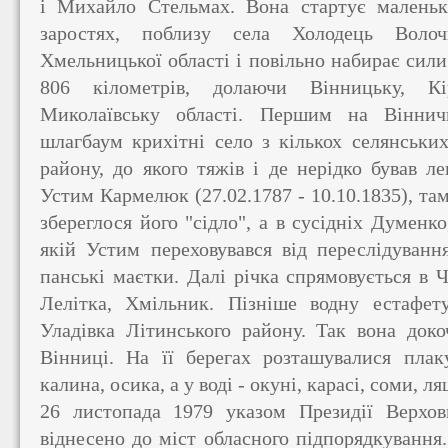
і Михайло Стельмах. Вона стартує малень
заростях, поблизу села Холодець Волочи
Хмельницької області і повільно набирає сил
806 кілометрів, долаючи Вінницьку, Кі
Миколаївську області. Першим на Віннич
шлагбаум крихітні село з кількох селянськи
району, до якого тяжів і де нерідко бував 
Устим Кармелюк (27.02.1787 - 10.10.1835), там,
збереглося його "сідло", а в сусідніх Думенко
якій Устим переховувався від переслідуванн
панські маєтки. Далі річка спрямовується в Ч
Лелітка, Хмільник. Пізніше водну естафе
Уладівка Літинського району. Так вона доко
Вінниці. На її берегах розташувалися плаку
калина, осика, а у воді - окуні, карасі, соми, ля
26 листопада 1979 указом Президії Верхов
віднесено до міст обласного підпорядкування