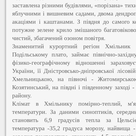
заставлена ​​різними будівлями, «порізана» т
яблучними і вишневим садами, двома дендро
акаціями і каштанами. З півдня до самого к
потужне зелене крило змішаного багатовіково
чистий, збагачений озоном повітря.
Знаменитий курортний регіон Хмільник 
Подільському плато, займає північно-захід
фізико-географічному відношенні зарахову
України, її Дністровсько-дніпровської лісові
Хмельницькою, на півночі - Житомирсько
Козятинський, на півдні і південному заході 
району.
Клімат в Хмільнику помірно-теплий, м'я
температури. За даними синоптиків, середнь
становить 6,9 градусів тепла за Цельсі
температура -35,2 градуса морозу, найвища -