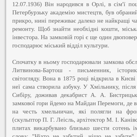
12.07.1936) Він народився в Орлі, в сім'ї п
Петербурзьку академію мистецтв, був обраний
прикро, нині переживає далеко не найкращі ча
ремонту. Щоб знайти необхідні кошти, міськ
інвестора. На замковій горі є ще один двопове
господарює міський відділ культури.
Спочатку в ньому господарювали замкова обсл
Литвинова-Бартош - письменник, історик
світогляду. Вона в 1875 році відкрила в Києві
неї сама створила азбуку. У Хмільнику, після 
Сибіру, ​​доживав декабрист А. А. Бистриць
замкової гори йдемо на Майдан Перемоги, де в
на честь хмельничан, які полягли на фрон
(скульптор П. Г. Леісль, архітектор М. І. Кані
плитах викарбувано близько шести сотень ім
слова: "Ніхто не забутий, ніщо не забуте"