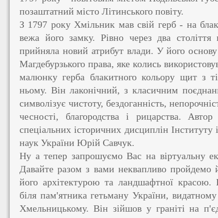
позаштатний місто Літинського повіту.
З 1797 року Хмільник мав свій герб - на бла
вежа його замку. Рівно через два століття 
прийняла новий атрибут влади. У його основу
Магдебурзького права, яке колись використовув
малюнку герба блакитного кольору щит з т
ньому. Він лаконічний, з класичним поєднан
символізує чистоту, бездоганність, непорочніс
чесності, благородства і рицарства. Автор 
спеціальних історичних дисциплін Інституту і
наук України Юрій Савчук.
Ну а тепер запрошуємо Вас на віртуальну ек
Давайте разом з вами неквапливо пройдемо 
його архітектурою та ландшафтної красою.
біля пам'ятника гетьману України, видатному
Хмельницькому. Він зійшов у граніті на п'є