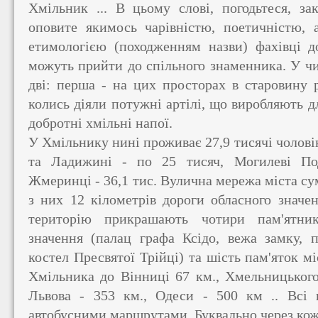
Хмільник ... В цьому слові, погодьтеся, за
оповите якимось чарівністю, поетичністю, а
етимологією (походженням назви) фахівці д
можуть прийти до спільного знаменника. У чи
дві: перша - на цих просторах в старовину р
колись діяли потужні артілі, що виробляють дл
добротні хмільні напої.
У Хмільнику нині проживає 27,9 тисячі чоловік
та Ладижині - по 25 тисяч, Могилеві Поді
Жмеринці - 36,1 тис. Вулична мережа міста су
з них 12 кілометрів дороги обласного значен
територію прикрашають чотири пам'ятник
значення (палац графа Ксідо, вежа замку, п
костел Пресвятої Трійці) та шість пам'яток мі
Хмільника до Вінниці 67 км., Хмельницького 
Львова - 353 км., Одеси - 500 км .. Всі ц
автобусними маршрутами. Буквально через кож