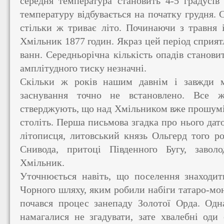
середня температура становить 4-5 градусів
температуру відбувається на початку грудня. С
стільки ж триває літо. Починаючи з травня 
Хмільник 1877 годин. Якраз цей період сприя
ванн. Середньорічна кількість опадів станови
амплітудного тиску незначні.
Скільки ж років нашим давнім і завжди 
заснування точно не встановлено. Все ж
стверджують, що над Хмільником вже прошумі
століть. Перша письмова згадка про нього дат
літописця, литовський князь Ольгерд того ро
Снивода, притоці Південного Бугу, завол
Хмільник.
Уточнюється навіть, що поселення знаходит
Чорного шляху, яким робили набіги татаро-мон
почався процес занепаду Золотої Орда. Одна
намагалися не згадувати, зате хвалебні оди