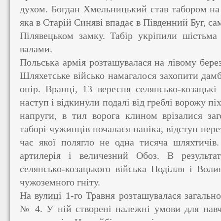
духом. Богдан Хмельницький став табором на 
яка в Старій Синяві впадає в Південний Буг, с
Пілявецьком замку. Табір укріпили шістьма
валами.
Польська армія розташувалася на лівому березі
Шляхетське військо намагалося захопити дамб
опір. Вранці, 13 вересня селянсько-козацьк
наступ і відкинули подалі від греблі ворожу пі
напруги, в тил ворога клином врізалися з
таборі чужинців почалася паніка, відступ пере
час якої полягло не одна тисяча шляхтичів.
артилерія і величезний Обоз. В результат
селянсько-козацького війська Поділля і Воли
чужоземного гніту.
На вулиці 1-го Травня розташувалася загальн
№ 4. У ній створені належні умови для навч