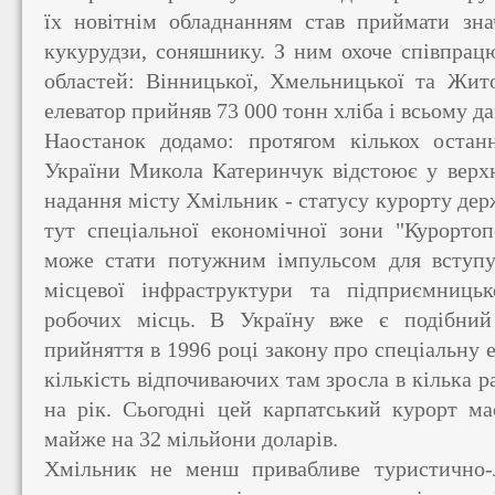
їх новітнім обладнанням став приймати зна
кукурудзи, соняшнику. З ним охоче співпрац
областей: Вінницької, Хмельницької та Жит
елеватор прийняв 73 000 тонн хліба і всьому да
Наостанок додамо: протягом кількох остан
України Микола Катеринчук відстоює у верхн
надання місту Хмільник - статусу курорту дер
тут спеціальної економічної зони "Курорто
може стати потужним імпульсом для вступу
місцевої інфраструктури та підприємницьк
робочих місць. В Україну вже є подібний 
прийняття в 1996 році закону про спеціальну е
кількість відпочиваючих там зросла в кілька ра
на рік. Сьогодні цей карпатський курорт ма
майже на 32 мільйони доларів.
Хмільник не менш привабливе туристично-л