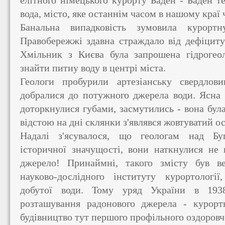
елітного німецького курорту Баден - Баден т
вода, місто, яке останнім часом в нашому краї 
Банальна випадковість зумовила курорт
Правобережжі здавна страждало від дефіциту
Хмільник з Києва була запрошена гідрогео
знайти питну воду в центрі міста.
Геологи пробурили артезіанську свердлов
добралися до потужного джерела води. Ясна р
доторкнулися губами, засмутились - вона бул
відстою на дні склянки з'являвся жовтуватий ос
Надалі з'ясувалося, що геологам над Бу
історичної значущості, вони наткнулися не 
джерело! Принаймні, такого змісту був ве
науково-дослідного інституту курортології
добутої води. Тому уряд України в 193
розташування радонового джерела - курорт
будівництво тут першого профільного оздоровч