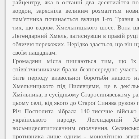
райцентру, яка в останні два десятиліття по
кордон, зарясніла великим розмаїттям нови
пам'ятника починається вулиця 1-го Травня 
тих, що вздовж Хмельницького шосе. Вона ши
Легендарний Хмель, затиснувши в правій руці 
обличчя перехожих. Нерідко здається, що він щ
своїм нащадкам.
Громадяни міста пишаються тим, що їх 
співвітчизниками брали безпосередню участь 
битв періоду визвольної боротьби нашого н
Хмельницького під Пилявцями, це в декільк
Хмільника, в сусідньому Старосинявському ра
цьому селі, від якого до Старої Синява рукою п
Річ Посполита зібрала 140-тисячне військ
українського народу. Легендарний Х
восьмидесятитисячним ополчення. Селянсько
противника лише одним - монолітною згурт