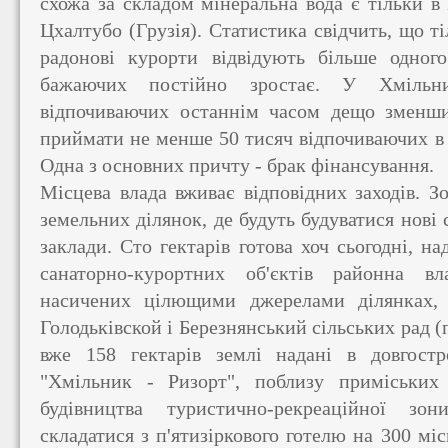
схожа за складом мінеральна вода є тільки в
Цхалтубо (Грузія). Статистика свідчить, що 
радонові курорти відвідують більше одного
бажаючих постійно зростає. У Хмільни
відпочиваючих останнім часом дещо зменши
приймати не менше 50 тисяч відпочиваючих в 
Одна з основних причту - брак фінансування.
Місцева влада вживає відповідних заходів. З
земельних ділянок, де будуть будуватися нові 
заклади. Сто гектарів готова хоч сьогодні, на
санаторно-курортних об'єктів районна в
насичених цілющими джерелами ділянках, 
Голодьківской і Березнянський сільських рад (п
вже 158 гектарів землі надані в довгостр
"Хмільник - Ризорт", поблизу приміських 
будівництва туристично-рекреаційної зо
складатися з п'ятизіркового готелю на 300 мі