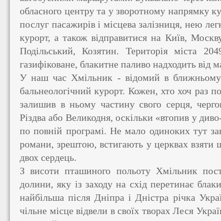
обласного центру та у зворотному напрямку к
послуг пасажирів і місцева залізниця, нею ле
курорт, а також відправитися на Київ, Москв
Подільський, Козятин. Територія міста 204
газифіковане, блакитне паливо надходить від м
У наш час Хмільник - відомий в ближньому 
бальнеологічний курорт. Кожен, хто хоч раз п
залишив в ньому частину свого серця, чергов
Різдва або Великодня, оскільки «втопив у диво
по повній програмі. Не мало одиноких тут за
романи, зрештою, встигають у церквах взяти 
двох сердець.
З висоти пташиного польоту Хмільник пост
долини, яку із заходу на схід перетинає блаки
найбільша після Дніпра і Дністра річка Укра
чільне місце відвели в своїх творах Леся Ук