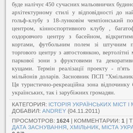
буде налічує 450 сучасних мальовничих будин
архітектурному стилі у відповідності до на
гольф-клубу з 18-лунковім чемпіонський п
центром, кінноспортивного клубу , багато
оздоровчого центру з басейном, відкрити
кортами, футбольним полем зі штучним по
торгового центру з автостоянкою, вертолітні
паркової зони з фруктовими та декоратив
кущами. Термін реалізації проекту - п'ять 
мільйонів доларів. Засновник ПСП "Хмільник
Ця туристично-рекреаційна зона відпочинку 
українських, так і зарубіжних громадян.
КАТЕГОРИЯ
:
ІСТОРІЯ УКРАЇНСЬКИХ МІСТ І
ДОБАВИЛ
:
ANDREY
(04.11.2011)
ПРОСМОТРОВ
:
1624
|
КОММЕНТАРИИ
:
1
|
Т
ДАТА ЗАСНУВАННЯ
,
ХМІЛЬНИК
,
МІСТА УКР