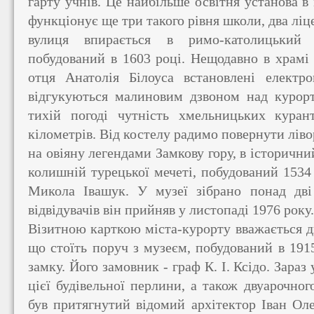
гарту учнів. Це найбільше освітня установа в 
функціонує ще три такого рівня школи, два ліц
вулиця впирається в римо-католицький 
побудований в 1603 році. Нещодавно в храмі 
отця Анатолія Білоуса встановлені електр
відгукуються малиновим дзвоном над курор
тихій погоді чутність хмельницьких курант
кілометрів. Від костелу радимо повернути ліво
на овіяну легендами Замкову гору, в історични
колишній турецької мечеті, побудований 1534 р
Микола Івашук. У музеї зібрано понад дві
відвідувачів він прийняв у листопаді 1976 року.
Візитною карткою міста-курорту вважається д
що стоїть поруч з музеєм, побудований в 191
замку. Його замовник - граф К. І. Ксідо. Зараз
цієї будівельної перлини, а також двуарочно
був притягнутий відомий архітектор Іван Оле