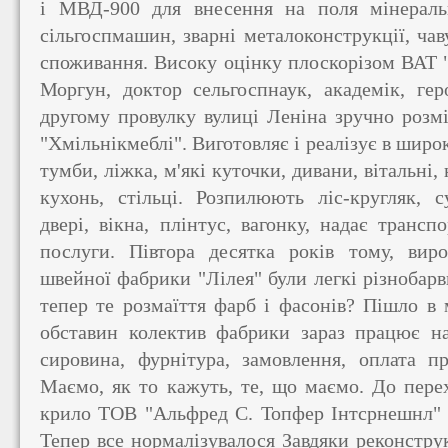
і МВД-900 для внесення на поля мінераль
сільгоспмашин, зварні металоконструкції, ча
споживання. Високу оцінку плоскорізом ВАТ 
Моргун, доктор сельгоспнаук, академік, гер
другому провулку вулиці Леніна зручно розм
"Хмільнікмеблі". Виготовляє і реалізує в широ
тумби, ліжка, м'які куточки, дивани, вітальні,
кухонь, стільці. Розпилюють ліс-кругляк, с
двері, вікна, плінтус, вагонку, надає трансп
послуги. Півтора десятка років тому, вир
швейної фабрики "Лілея" були легкі різнобарвн
тепер те розмаїття фарб і фасонів? Пішло в
обставин колектив фабрики зараз працює н
сировина, фурнітура, замовлення, оплата пр
Маємо, як то кажуть, те, що маємо. До перех
крило ТОВ "Альфред С. Топфер Інтсрнешнл" к
Тепер все нормалізувалося Завдяки реконстру