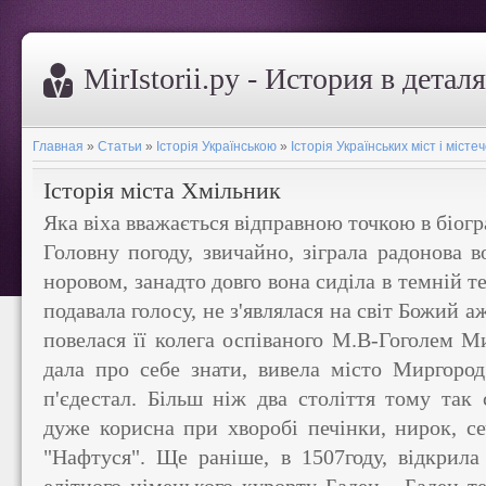
MirIstorii.ру - История в детал
Главная
»
Статьи
»
Історія Українською
»
Історія Українських міст і місте
Історія міста Хмільник
Яка віха вважається відправною точкою в біог
Головну погоду, звичайно, зіграла радонова в
норовом, занадто довго вона сиділа в темній т
подавала голосу, не з'являлася на світ Божий а
повелася її колега оспіваного М.В-Гоголем М
дала про себе знати, вивела місто Миргоро
п'єдестал. Більш ніж два століття тому так
дуже корисна при хворобі печінки, нирок, се
"Нафтуся". Ще раніше, в 1507году, відкрила