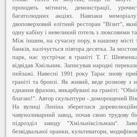
проходять мітинги, демонстрації, урочи
багатолюдних акціях. Навпаки меморіал
двоповерховий елітний ресторан "Візит", яки
одну кабіну і невеликий готель з люксовими 
Між іншим, на сучасну пору, в нашому місті т
банків, налічується півтора десятка. За мостом
парк, нас зустрічає в граніті Т. Г. Шевчен
відвідав Хмільник. Записував народні перекази
пейзажі. Навесні 1991 року Тарас знову при
граніті та бронзі. Як живий, веде розмову з
єднання фразою, викарбувані на граніті: "Обні
благаю!". Автор скульптури - доморощений Ві
На вулиці Леніна збереглася дореволюцій
чавуноливарний завод, почав свою трудову бі
підрозділ заводу "Хмільніксільмаш". З
безвідвальної оранки, культиватори, модифіко