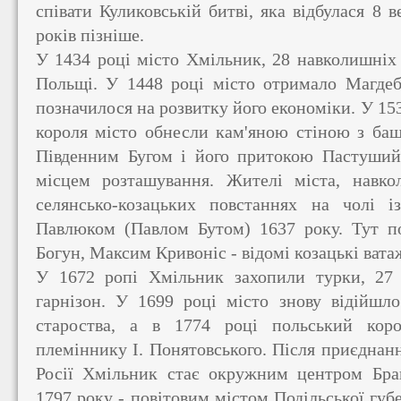
співати Куликовській битві, яка відбулася 8 в
років пізніше.
У 1434 році місто Хмільник, 28 навколишніх 
Польщі. У 1448 році місто отримало Магдеб
позначилося на розвитку його економіки. У 153
короля місто обнесли кам'яною стіною з ба
Південним Бугом і його притокою Пастуший
місцем розташування. Жителі міста, навко
селянсько-козацьких повстаннях на чолі 
Павлюком (Павлом Бутом) 1637 року. Тут п
Богун, Максим Кривоніс - відомі козацькі вата
У 1672 ропі Хмільник захопили турки, 27 
гарнізон. У 1699 році місто знову відійшл
староства, а в 1774 році польський кор
племіннику І. Понятовського. Після приєднан
Росії Хмільник стає окружним центром Брац
1797 року - повітовим містом Подільської губе